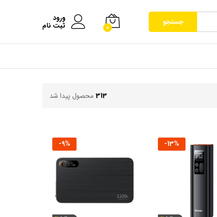
ورود
جستجو
ثبت نام
0
313
محصول پیدا شد
-
9
%
-
13
%