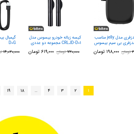
کاور هندزفری مدل jelly مناسب
کیسه زباله خودرو بیسوس مدل
ندزفری بی سیم بیسوس
CRLJD-D01 مجموعه دو عددی
D0G
W04 / W
۱۹۸,۰۰۰
تومان
۶۱۹,۰۰۰
تومان
۲
تومان
۷۲۰,۰۰۰
تومان
۱۴,۰۲۰,۰۰۰
تو
19
18
…
4
3
2
1