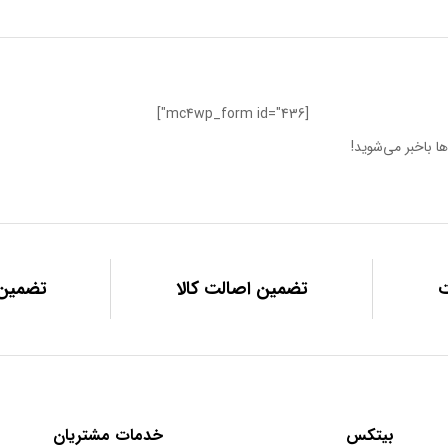
[mc4wp_form id="436"]
ا باخبر می‌شوید!
تضمین اصالت کالا
تضمین 
بیتکس
خدمات مشتریان