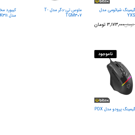
یمینگ شیائومی مدل
ماوس تی-دگر مدل T-
کیبورد م
YXS
TGM307
مدل Bali T-TGK311
۳,۱۷۳,۰۰۰
تومان
تومان
ناموجود
ماوس گیمینگ پرودو مدل PDX