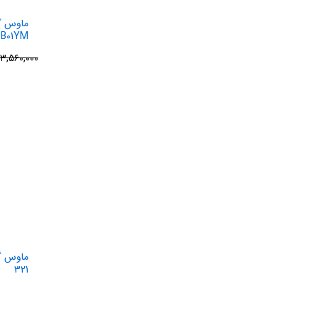
ماوس گ
B01YM
۳,۵۶۰,۰۰۰
321