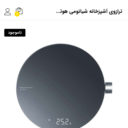
ترازوی آشپزخانه شیائومی هوتو مدل QWCFC001
0
ناموجود