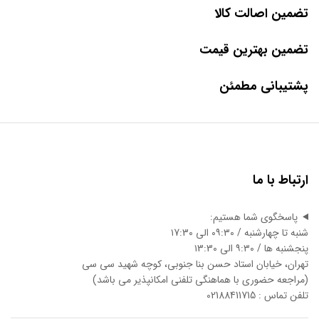
تضمین اصالت کالا
تضمین بهترین قیمت
پشتیبانی مطمئن
ارتباط با ما
پاسخگوی شما هستیم:
شنبه تا چهارشنبه / ۰۹:۳۰ الی ۱7:3۰
پنجشنبه ها / ۹:۳۰ الی ۱3:3۰
تهران، خیابان استاد حسن بنا جنوبی، کوچه شهید سی سی
(مراجعه حضوری با هماهنگی تلفنی امکانپذیر می باشد)
تلفن تماس : 02188411715