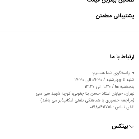
تضمین بهترین قیمت
پشتیبانی مطمئن
ارتباط با ما
پاسخگوی شما هستیم:
شنبه تا چهارشنبه / ۰۹:۳۰ الی ۱7:3۰
پنجشنبه ها / ۹:۳۰ الی ۱3:3۰
تهران، خیابان استاد حسن بنا جنوبی، کوچه شهید سی سی
(مراجعه حضوری با هماهنگی تلفنی امکانپذیر می باشد)
تلفن تماس : 02188411715
بیتکس