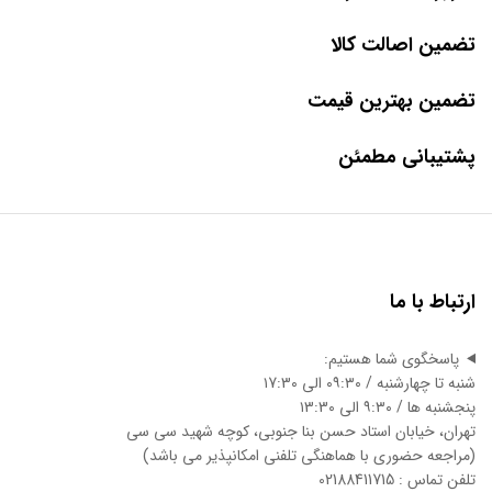
تضمین اصالت کالا
تضمین بهترین قیمت
پشتیبانی مطمئن
ارتباط با ما
پاسخگوی شما هستیم:
شنبه تا چهارشنبه / ۰۹:۳۰ الی ۱7:3۰
پنجشنبه ها / ۹:۳۰ الی ۱3:3۰
تهران، خیابان استاد حسن بنا جنوبی، کوچه شهید سی سی
(مراجعه حضوری با هماهنگی تلفنی امکانپذیر می باشد)
تلفن تماس : 02188411715