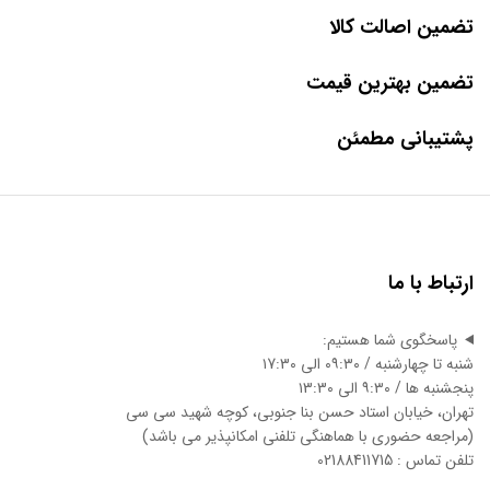
تضمین اصالت کالا
تضمین بهترین قیمت
پشتیبانی مطمئن
ارتباط با ما
پاسخگوی شما هستیم:
شنبه تا چهارشنبه / ۰۹:۳۰ الی ۱7:3۰
پنجشنبه ها / ۹:۳۰ الی ۱3:3۰
تهران، خیابان استاد حسن بنا جنوبی، کوچه شهید سی سی
(مراجعه حضوری با هماهنگی تلفنی امکانپذیر می باشد)
تلفن تماس : 02188411715