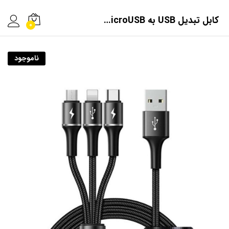
کابل تبدیل USB به USB-C/microUSB/لایتنینگ بیسوس مدل CAMLT-FA01 طول 1.2 متر
0
ناموجود