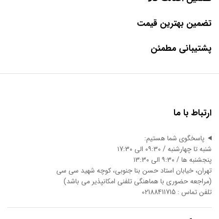
تضمین بهترین قیمت
پشتیبانی مطمئن
ارتباط با ما
پاسخگوی شما هستیم:
شنبه تا چهارشنبه / ۰۹:۳۰ الی ۱7:3۰
پنجشنبه ها / ۹:۳۰ الی ۱3:3۰
تهران، خیابان استاد حسن بنا جنوبی، کوچه شهید سی سی
(مراجعه حضوری با هماهنگی تلفنی امکانپذیر می باشد)
تلفن تماس : 02188411715