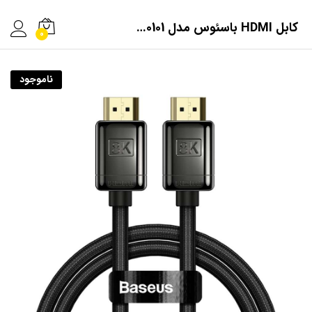
کابل HDMI باسئوس مدل WKGQ000101 طول 2 متر
0
ناموجود