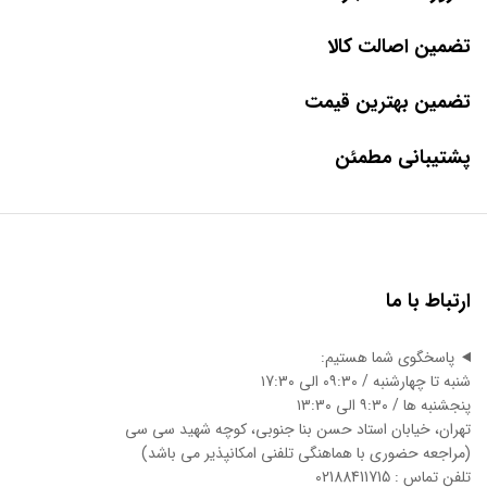
تضمین اصالت کالا
تضمین بهترین قیمت
پشتیبانی مطمئن
ارتباط با ما
پاسخگوی شما هستیم:
شنبه تا چهارشنبه / ۰۹:۳۰ الی ۱7:3۰
پنجشنبه ها / ۹:۳۰ الی ۱3:3۰
تهران، خیابان استاد حسن بنا جنوبی، کوچه شهید سی سی
(مراجعه حضوری با هماهنگی تلفنی امکانپذیر می باشد)
تلفن تماس : 02188411715