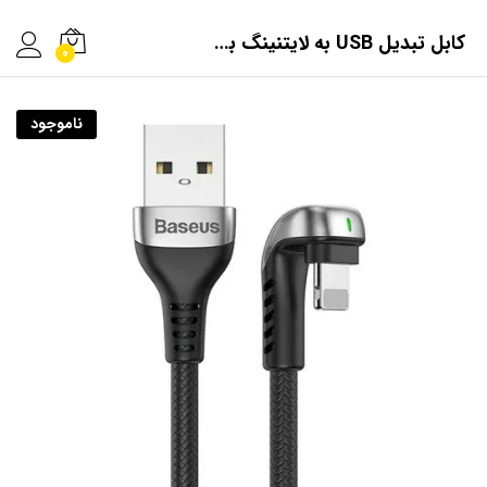
کابل تبدیل USB به لایتنینگ بیسوس مدل CALUX-B طول 2 متر
0
ناموجود