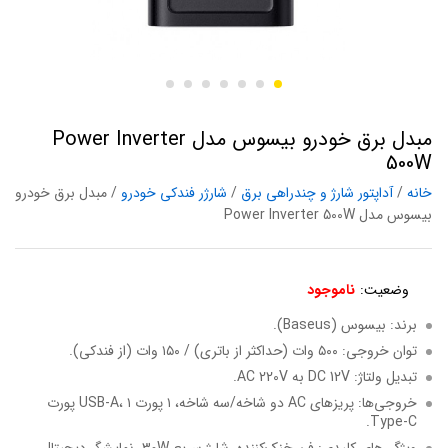
مبدل برق خودرو بیسوس مدل Power Inverter
500W
خانه
/
آداپتور شارژ و چند‌‌راهی برق
/
شارژر فندکی خودرو
/ مبدل برق خودرو
بیسوس مدل Power Inverter 500W
وضعیت:
ناموجود
برند: بیسوس (Baseus).
توان خروجی: ۵۰۰ وات (حداکثر از باتری) / ۱۵۰ وات (از فندکی).
تبدیل ولتاژ: DC 12V به AC 220V.
خروجی‌ها: پریزهای AC دو شاخه/سه شاخه، ۱ پورت USB-A، ۱ پورت
Type-C.