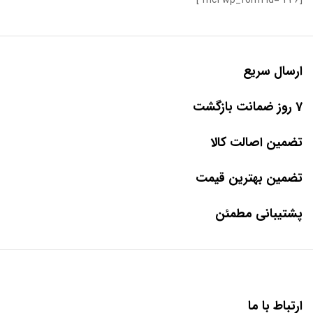
[mc4wp_form id="436"]
ارسال سریع
7 روز ضمانت بازگشت
تضمین اصالت کالا
تضمین بهترین قیمت
پشتیبانی مطمئن
ارتباط با ما