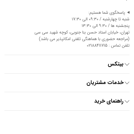
پاسخگوی شما هستیم:
شنبه تا چهارشنبه / ۰۹:۳۰ الی ۱7:3۰
پنجشنبه ها / ۹:۳۰ الی ۱3:3۰
تهران، خیابان استاد حسن بنا جنوبی، کوچه شهید سی سی
(مراجعه حضوری با هماهنگی تلفنی امکانپذیر می باشد)
تلفن تماس : 02188411715
بیتکس
خدمات مشتریان
راهنمای خرید