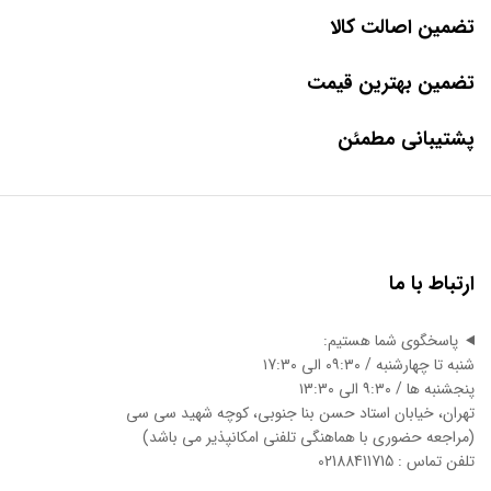
تضمین اصالت کالا
تضمین بهترین قیمت
پشتیبانی مطمئن
ارتباط با ما
پاسخگوی شما هستیم:
شنبه تا چهارشنبه / ۰۹:۳۰ الی ۱7:3۰
پنجشنبه ها / ۹:۳۰ الی ۱3:3۰
تهران، خیابان استاد حسن بنا جنوبی، کوچه شهید سی سی
(مراجعه حضوری با هماهنگی تلفنی امکانپذیر می باشد)
تلفن تماس : 02188411715