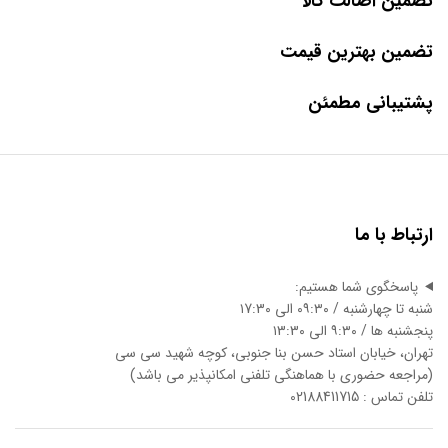
تضمین اصالت کالا
تضمین بهترین قیمت
پشتیبانی مطمئن
ارتباط با ما
پاسخگوی شما هستیم:
شنبه تا چهارشنبه / ۰۹:۳۰ الی ۱7:3۰
پنجشنبه ها / ۹:۳۰ الی ۱3:3۰
تهران، خیابان استاد حسن بنا جنوبی، کوچه شهید سی سی
(مراجعه حضوری با هماهنگی تلفنی امکانپذیر می باشد)
تلفن تماس : 02188411715