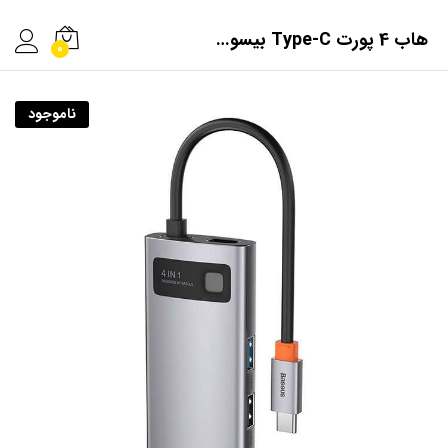
هاب 4 پورت Type-C بیسوس مدل CAHUB-CY0G
0
ناموجود