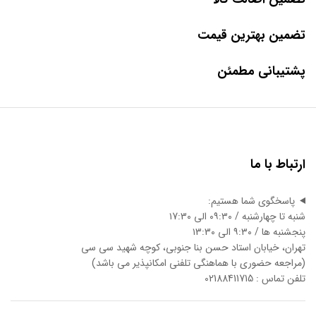
تضمین بهترین قیمت
پشتیبانی مطمئن
ارتباط با ما
پاسخگوی شما هستیم:
شنبه تا چهارشنبه / ۰۹:۳۰ الی ۱7:3۰
پنجشنبه ها / ۹:۳۰ الی ۱3:3۰
تهران، خیابان استاد حسن بنا جنوبی، کوچه شهید سی سی
(مراجعه حضوری با هماهنگی تلفنی امکانپذیر می باشد)
تلفن تماس : 02188411715