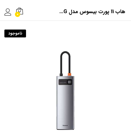
هاب 11 پورت بیسوس مدل CAHUB-CT0G
0
ناموجود