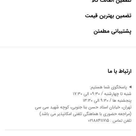
تضمین اصالت کالا
تضمین بهترین قیمت
پشتیبانی مطمئن
ارتباط با ما
پاسخگوی شما هستیم:
شنبه تا چهارشنبه / ۰۹:۳۰ الی ۱7:3۰
پنجشنبه ها / ۹:۳۰ الی ۱3:3۰
تهران، خیابان استاد حسن بنا جنوبی، کوچه شهید سی سی
(مراجعه حضوری با هماهنگی تلفنی امکانپذیر می باشد)
تلفن تماس : 02188411715