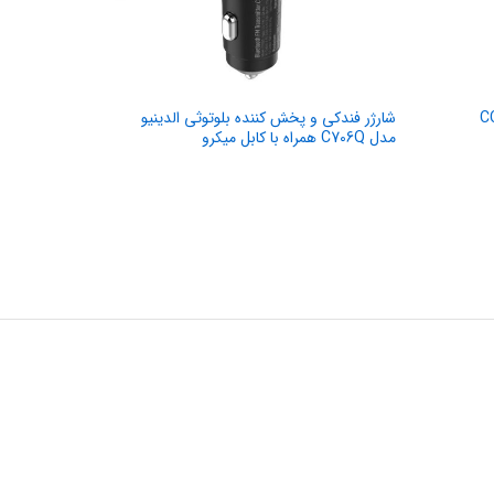
شارژر فندکی و پخش کننده بلوتوثی الدینیو
شارژر فندکی ب
مدل C706Q همراه با کابل میکرو