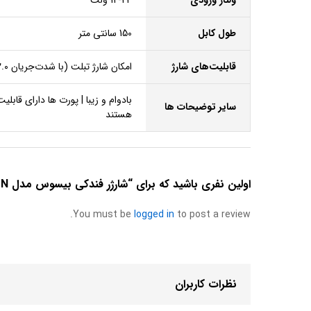
طول کابل
150 سانتی متر
قابلیت‌های شارژ
امکان شارژ تبلت (با شدت‌جریان ۲.۰ آمپر و بالاتر), امکان شارژ کردن سریع‌تر موبایل (با شدت‌جریان 2.0 آمپر و بالاتر)
سایر توضیحات ها
هستند
اولین نفری باشید که برای “شارژر فندکی بیسوس مدل CCTON” دیدگاه می‌نویسد
You must be
logged in
to post a review.
نظرات کاربران