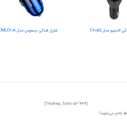
ی الدینیو مدل C705Q
شارژر فندکی بیسوس مدل CCMLC20A
[mc4wp_form id="436"]
ا باخبر می‌شوید!