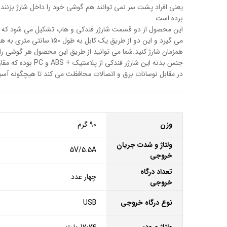
یعنی افراد پشت سر نمی توانند هم گوشی خود را داخل شارژ بزنند و
برده است.
همزمان شارژ کنید.شما می توانید از طریق این محصول هر گوشی را به طور جداگانه با شدت جریان و و
جنس بدنه این شا
در مقابل نوسانات برق و اتصالات محافظت می کند تا هیچگونه آسی
وزن
90 گرم
ولتاژ و شدت جریان
5V/5.5A
خروجی
تعداد درگاه
چهار عدد
خروجی
نوع درگاه خروجی
USB
ولتاژ ورودی
12-24 ولت