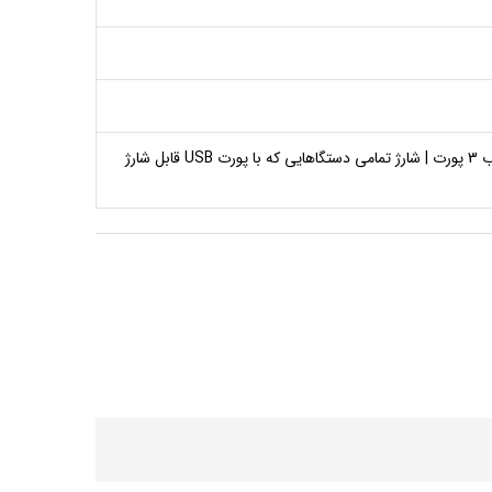
بادوام و زیبا | پورت ها دارای قابلیت Auto-ID جهت تنظیم شدت جریان خروجی بسته به دستگاه متصل | مجهز به هاب 3 پورت | شارژ تمامی دستگاهایی که با پورت USB قابل شارژ