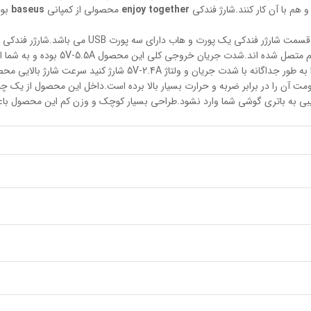
 هم با آن کار کنند.شارژ فندکی
enjoy together
محصولی از کمپانی
baseus
بو
این محصول از دو قسمت شارژر فندکی و هاب تشکیل می شود
لتاژ 5V-2.4A شارژ کنید سرعت شارژ بالایی محصوب می شود.
رژر فندکی از پلاستیک + ABS و PC بوده که مقاومت آن را در برابر ضربه و حرارت بسیار بالا برده است.دا
بی به باتری گوشی شما وارد نشود.طراحی بسیار کوچک و وزن کم این محصول باعث 