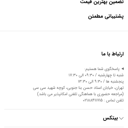
تضمین بهترین قیمت
پشتیبانی مطمئن
ارتباط با ما
پاسخگوی شما هستیم:
شنبه تا چهارشنبه / ۰۹:۳۰ الی ۱7:3۰
پنجشنبه ها / ۹:۳۰ الی ۱3:3۰
تهران، خیابان استاد حسن بنا جنوبی، کوچه شهید سی سی
(مراجعه حضوری با هماهنگی تلفنی امکانپذیر می باشد)
تلفن تماس : 02188411715
بیتکس