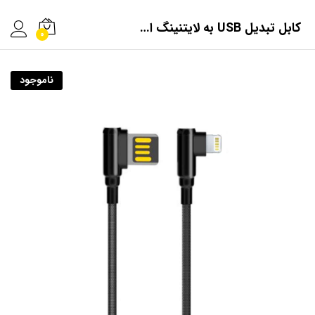
کابل تبدیل USB به لایتنینگ الدینیو مدل LS421 طول 1 متر
0
ناموجود